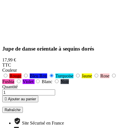
Jupe de danse orientale à sequins dorés
17,99 €
TTC
Couleur
Rouge
Bleu Roy
Turquoise
Jaune
Rose
Fushia
Violet
Blanc
Noir
Quantité

Ajouter au panier
Site Sécurisé en France