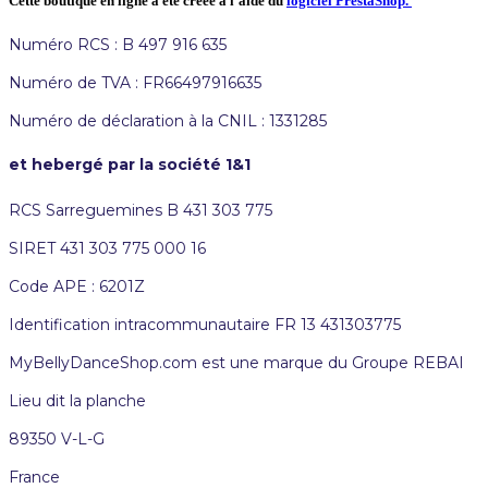
Cette boutique en ligne a été créée à l'aide du
logiciel PrestaShop.
Numéro RCS : B 497 916 635
Numéro de TVA : FR66497916635
Numéro de déclaration à la CNIL : 1331285
et hebergé par la société 1&1
RCS Sarreguemines B 431 303 775
SIRET 431 303 775 000 16
Code APE : 6201Z
Identification intracommunautaire FR 13 431303775
MyBellyDanceShop.com est une marque du Groupe REBAI
Lieu dit la planche
89350 V-L-G
France