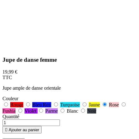
Jupe de danse femme
19,99 €
TTC
Jupe ample de danse orientale
Couleur
Rouge
Bleu Roy
Turquoise
Jaune
Rose
Fushia
Violet
Parme
Blanc
Noir
Quantité

Ajouter au panier