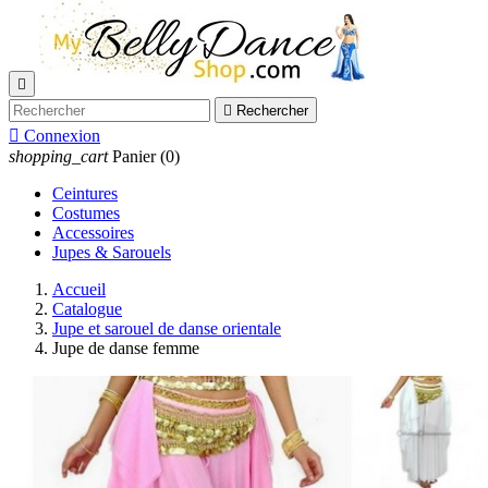


Rechercher

Connexion
shopping_cart
Panier
(0)
Ceintures
Costumes
Accessoires
Jupes & Sarouels
Accueil
Catalogue
Jupe et sarouel de danse orientale
Jupe de danse femme