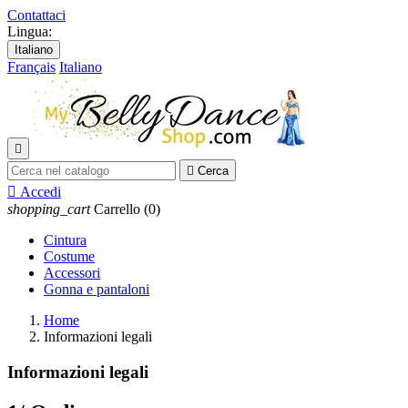
Contattaci
Lingua:
Italiano
Français
Italiano


Cerca

Accedi
shopping_cart
Carrello
(0)
Cintura
Costume
Accessori
Gonna e pantaloni
Home
Informazioni legali
Informazioni legali