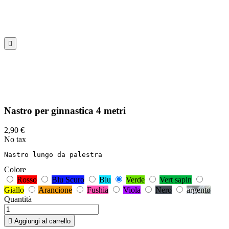

Nastro per ginnastica 4 metri
2,90 €
No tax
Nastro lungo da palestra
Colore
Rosso
Blu Scuro
Blu
Verde
Vert sapin
Giallo
Arancione
Fushia
Viola
Nero
argento
Quantità

Aggiungi al carrello