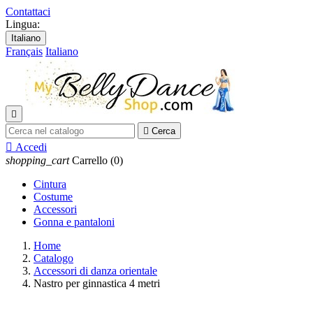
Contattaci
Lingua:
Italiano
Français
Italiano


Cerca

Accedi
shopping_cart
Carrello
(0)
Cintura
Costume
Accessori
Gonna e pantaloni
Home
Catalogo
Accessori di danza orientale
Nastro per ginnastica 4 metri