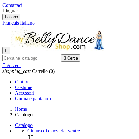
Contattaci
Lingua:
Italiano
Français
Italiano


Cerca

Accedi
shopping_cart
Carrello
(0)
Cintura
Costume
Accessori
Gonna e pantaloni
Home
Catalogo
Catalogo
Cintura di danza del ventre

