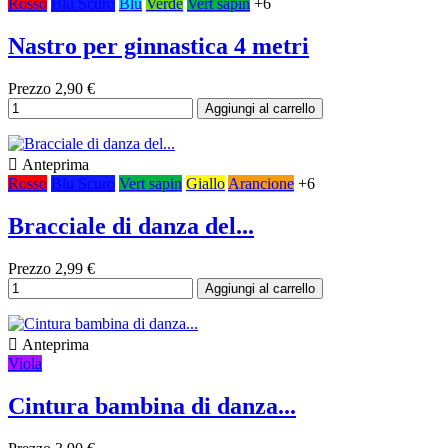
Rosso
Blu Scuro
Blu
Verde
Vert sapin
+6
Nastro per ginnastica 4 metri
Prezzo
2,90 €
Aggiungi al carrello

Anteprima
Rosso
Blu Scuro
Vert sapin
Giallo
Arancione
+6
Bracciale di danza del...
Prezzo
2,99 €
Aggiungi al carrello

Anteprima
Viola
Cintura bambina di danza...