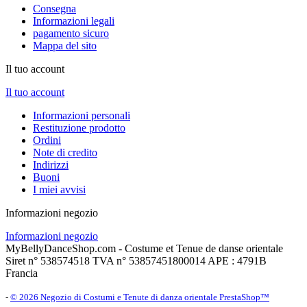
Consegna
Informazioni legali
pagamento sicuro
Mappa del sito
Il tuo account
Il tuo account
Informazioni personali
Restituzione prodotto
Ordini
Note di credito
Indirizzi
Buoni
I miei avvisi
Informazioni negozio
Informazioni negozio
MyBellyDanceShop.com - Costume et Tenue de danse orientale
Siret n° 538574518 TVA n° 53857451800014 APE : 4791B
Francia
-
© 2026 Negozio di Costumi e Tenute di danza orientale PrestaShop™