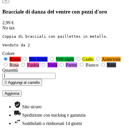
Bracciale di danza del ventre con pezzi d'oro
2,99 €
No tax
Coppia di bracciali con paillettes in metallo.

Venduto da 2
Colore
Rosso
Blu Scuro
Vert sapin
Giallo
Arancione
Rosa
Fushia
Viola
Parme
Bianco
Nero
Quantità

Aggiungi al carrello
Sito sicuro
Spedizione con tracking e garanzia
Soddisfatti o rimborsati 14 giorni