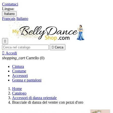
Contattaci
Lingua:
Italiano
Français
Italiano


Cerca

Accedi
shopping_cart
Carrello
(0)
Cintura
Costume
Accessori
Gonna e pantaloni
Home
Catalogo
Accessori di danza orientale
Bracciale di danza del ventre con pezzi d'oro