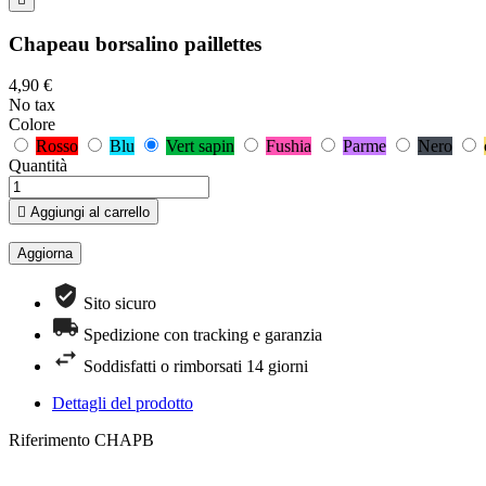
Chapeau borsalino paillettes
4,90 €
No tax
Colore
Rosso
Blu
Vert sapin
Fushia
Parme
Nero
Quantità

Aggiungi al carrello
Sito sicuro
Spedizione con tracking e garanzia
Soddisfatti o rimborsati 14 giorni
Dettagli del prodotto
Riferimento
CHAPB