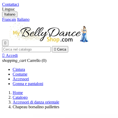
Contattaci
Lingua:
Italiano
Français
Italiano


Cerca

Accedi
shopping_cart
Carrello
(0)
Cintura
Costume
Accessori
Gonna e pantaloni
Home
Catalogo
Accessori di danza orientale
Chapeau borsalino paillettes