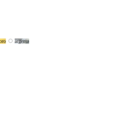
oro
argento