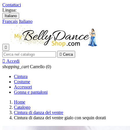
Contattaci
Lingua:
Italiano
Français
Italiano


Cerca

Accedi
shopping_cart
Carrello
(0)
Cintura
Costume
Accessori
Gonna e pantaloni
Home
Catalogo
Cintura di danza del ventre
Cintura di danza del ventre gialo con sequin dorati