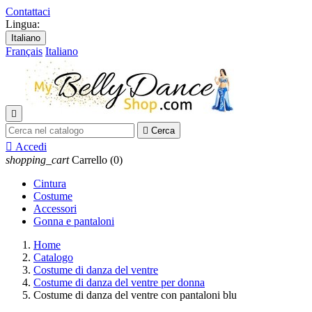
Contattaci
Lingua:
Italiano
Français
Italiano


Cerca

Accedi
shopping_cart
Carrello
(0)
Cintura
Costume
Accessori
Gonna e pantaloni
Home
Catalogo
Costume di danza del ventre
Costume di danza del ventre per donna
Costume di danza del ventre con pantaloni blu