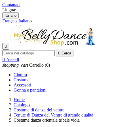
Contattaci
Lingua:
Italiano
Français
Italiano


Cerca

Accedi
shopping_cart
Carrello
(0)
Cintura
Costume
Accessori
Gonna e pantaloni
Home
Catalogo
Costume di danza del ventre
Tenute di Danza del Ventre di grande qualità
Costume danza orientale tribale viola