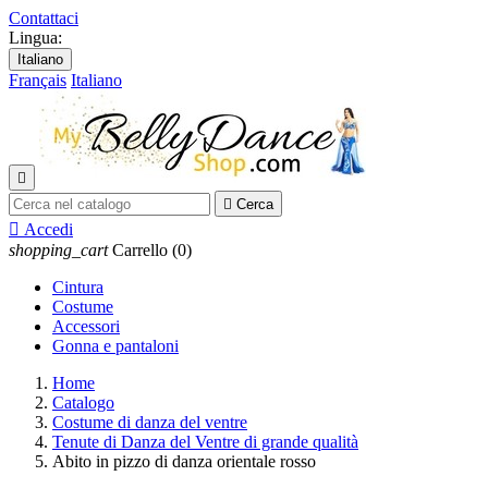
Contattaci
Lingua:
Italiano
Français
Italiano


Cerca

Accedi
shopping_cart
Carrello
(0)
Cintura
Costume
Accessori
Gonna e pantaloni
Home
Catalogo
Costume di danza del ventre
Tenute di Danza del Ventre di grande qualità
Abito in pizzo di danza orientale rosso