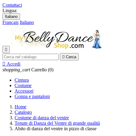
Contattaci
Lingua:
Italiano
Français
Italiano


Cerca

Accedi
shopping_cart
Carrello
(0)
Cintura
Costume
Accessori
Gonna e pantaloni
Home
Catalogo
Costume di danza del ventre
Tenute di Danza del Ventre di grande qualità
Abito di danza del ventre in pizzo di classe